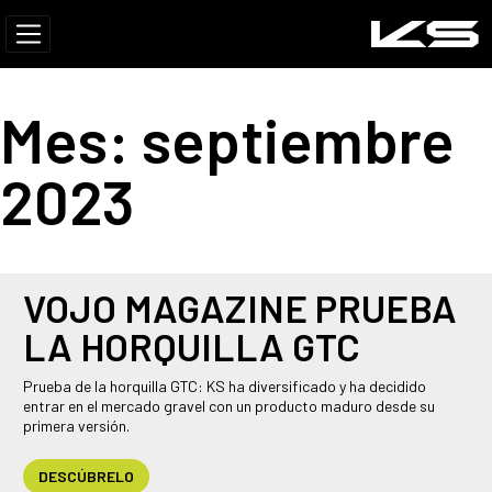
Mes:
septiembre
2023
VOJO MAGAZINE PRUEBA
LA HORQUILLA GTC
Prueba de la horquilla GTC: KS ha diversificado y ha decidido
entrar en el mercado gravel con un producto maduro desde su
primera versión.
DESCÚBRELO