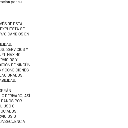
zación por su
VÉS DE ESTA
Í EXPUESTA SE
 Y/O CAMBIOS EN
LIDAD,
S, SERVICIOS Y
 EL MÁXIMO
RVICIOS Y
ICIÓN DE NINGÚN
S Y CONDICIONES
ELACIONADOS,
BILIDAD,
 SERÁN
O DERIVADO, ASÍ
S DAÑOS POR
EL USO O
SOCIADOS,
VICIOS O
CONSECUENCIA
A