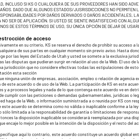
D, INCLUSO SI KS O CUALQUIERA DE SUS PROVEEDORES HAN SIDO ADVE
 DAÑOS. DADO QUE ALGUNOS ESTADOS/JUSRISDICCIONES NO PERMITEN 
RESPONSABILIDADES POR DAÑOS DERIVADOS O DAÑOS ACCIDENTALES, LA
A NO SER DE APLICACIÓN. SI USTED SE SIENTE INSATISFECHO CON ALG
NOS DE ESTOS TÉRMINOS DE USO, SU ÚNICA OPCIÓN DE DEJAR DE USAR
restrocción de acceso
vamente en su criterio, KS se reserva el derecho de prohibir su acceso a l
ualquiera de sus partes en cualquier momento sin previo aviso. Hasta donde
ige por las leyes del Estado de Utah y usted se somete a la exclusiva jurisd
s las disputas que pudieran surgir en relación al uso de la Web. El uso de 
na jurisdicción que no considere efectivas todas las estipulaciones de est
itación esta sección
e ninguna unión de empresas, asociación, empleo o relación de agencia ex
 de este acuerdo o de uso de la Web. La participación de KS en este acuer
tes y a procesos legales y nada de lo que contenga este acuerdo ve en detr
de cumplir con las peticiones o demandas gubernamentales, jurídicas o leg
ted haga de la Web, o información suministrada a o reunida por KS con resp
e este acuerdo se determina como no válida o inaplicable conforme a la ley
o sólo limitada a la responsabilidad de garantía o limitaciones de respons
tonces la disposición inaplicable se considerará reemplazada por una dis
que encaje lo mejor posible en la intención de la disposición y el resto del 
specifique aquí lo contrario, este acuerdo constituye un acuerdo global ent