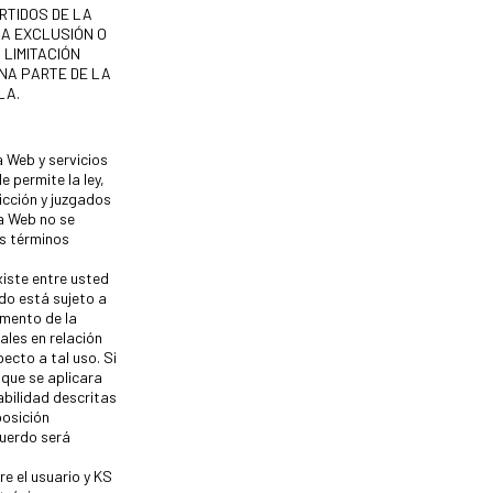
RTIDOS DE LA
LA EXCLUSIÓN O
 LIMITACIÓN
UNA PARTE DE LA
LA.
a Web y servicios
 permite la ley,
icción y juzgados
la Web no se
os términos
iste entre usted
do está sujeto a
imento de la
ales en relación
ecto a tal uso. Si
 que se aplicara
abilidad descritas
posición
acuerdo será
re el usuario y KS