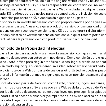
.com puede contener vínculos a otras páginas webs («Webs vinculadas»)
án bajo el control de KS y KS no es responsable del contenido de una Web 
mitación cualquier vínculo contenido en una Web vinculada o cualquier cambi
ada. KS le ofrece estos vínculos para su comodidad, y la inclusión de cualq
endación por parte de KS o asociación alguna con su gestor.
s disponibles en www.kssuspension.com son proporcionados por páginas w
 terceras partes. Al usar cualquier producto, servicio o funcionalidad orig
spension.com reconoce y consiente que KS podría compartir dicha inform
arios y clientes de www.kssuspension.com con cualquier tercera parte con
ractual para la provisión de dicho producto, servicio o funcionalidad
prohibido de la Propiedad Intelectual
o una licencia para acceder y usar www.kssuspension.com que no es transf
tamente de acuerdo con estos términos de uso. Como condición para el uso
e no usará la Web para ningún propósito que sea ilegal o prohibido por es
 en modo alguno que pudiera dañar, invalidar, sobrecargar o perjudicado
uso o disfrute de la Web por parte de cualquier otro. Usted no puede ni pued
terial o información por medio alguno que no esté intencionadamente dis
 la Web.
 incluido como parte del Servicio, como texto, gráficos, logos, imágenes,
s mismos o cualquier software usado en la Web es de la propiedad de KS 
por los derechos de autor, así como otras leyes que protegen la propiedad 
edad. Usted accede a observar y cumplir todos los avisos acerca de los 
propiedad, leyendas u u tras restricciones contenidas en cualquiera de eso
eración alguna en ellos.