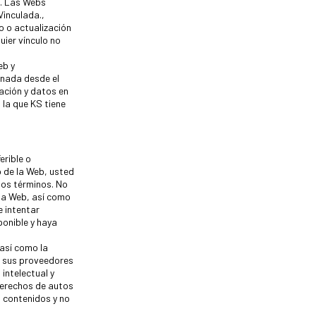
. Las Webs
Vinculada.,
o o actualización
uier vínculo no
eb y
inada desde el
ación y datos en
 la que KS tiene
erible o
 de la Web, usted
tos términos. No
 la Web, así como
e intentar
ponible y haya
 así como la
o sus proveedores
intelectual y
derechos de autos
s contenidos y no