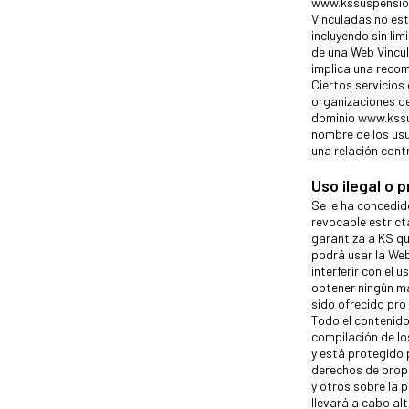
www.kssuspension
Vinculadas no est
incluyendo sin li
de una Web Vincul
implica una recom
Ciertos servicio
organizaciones de
dominio www.kssu
nombre de los usu
una relación cont
Uso ilegal o 
Se le ha concedid
revocable estric
garantiza a KS qu
podrá usar la Web
interferir con el 
obtener ningún ma
sido ofrecido pro
Todo el contenido
compilación de lo
y está protegido 
derechos de propi
y otros sobre la 
llevará a cabo alt