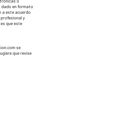
trónicas o
so dado en formato
ón a este acuerdo
profesional y
tes que este
sion.com se
ugiere que revise