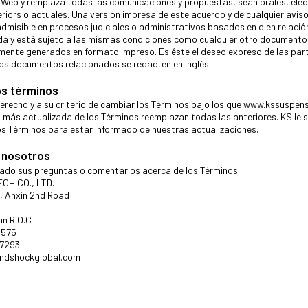
 Web y remplaza todas las comunicaciones y propuestas, sean orales, elec
eriors o actuales. Una versión impresa de este acuerdo y de cualquier avi
admisible en procesos judiciales o administrativos basados en o en relaci
a y está sujeto a las mismas condiciones como cualquier otro documento 
lmente generados en formato impreso. Es éste el deseo expreso de las par
os documentos relacionados se redacten en inglés.
os términos
derecho y a su criterio de cambiar los Términos bajo los que www.kssuspen
n más actualizada de los Términos reemplazan todas las anteriores. KS le s
s Términos para estar informado de nuestras actualizaciones.
 nosotros
rado sus preguntas o comentarios acerca de los Términos
CH CO., LTD.
8, Anxin 2nd Road
an R.O.C
8575
67293
indshockglobal.com