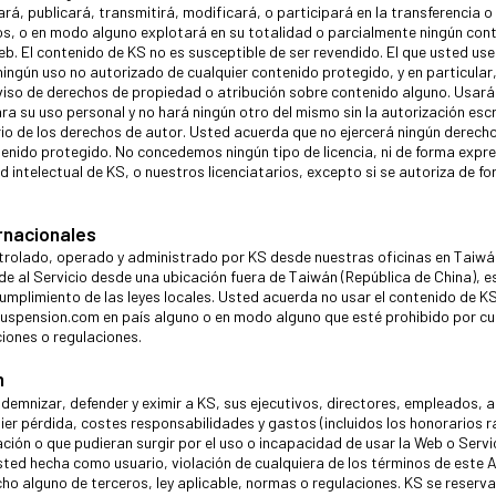
rá, publicará, transmitirá, modificará, o participará en la transferencia o
s, o en modo alguno explotará en su totalidad o parcialmente ningún con
eb. El contenido de KS no es susceptible de ser revendido. El que usted use
ingún uso no autorizado de cualquier contenido protegido, y en particular
viso de derechos de propiedad o atribución sobre contenido alguno. Usará
ra su uso personal y no hará ningún otro del mismo sin la autorización esc
rio de los derechos de autor. Usted acuerda que no ejercerá ningún derech
enido protegido. No concedemos ningún tipo de licencia, ni de forma expres
d intelectual de KS, o nuestros licenciatarios, excepto si se autoriza de f
rnacionales
ntrolado, operado y administrado por KS desde nuestras oficinas en Taiwá
ede al Servicio desde una ubicación fuera de Taiwán (República de China), e
umplimiento de las leyes locales. Usted acuerda no usar el contenido de K
spension.com en país alguno o en modo alguno que esté prohibido por cua
ciones o regulaciones.
n
demnizar, defender y eximir a KS, sus ejecutivos, directores, empleados, 
ier pérdida, costes responsabilidades y gastos (incluidos los honorarios 
ción o que pudieran surgir por el uso o incapacidad de usar la Web o Servic
sted hecha como usuario, violación de cualquiera de los términos de este 
cho alguno de terceros, ley aplicable, normas o regulaciones. KS se reserva