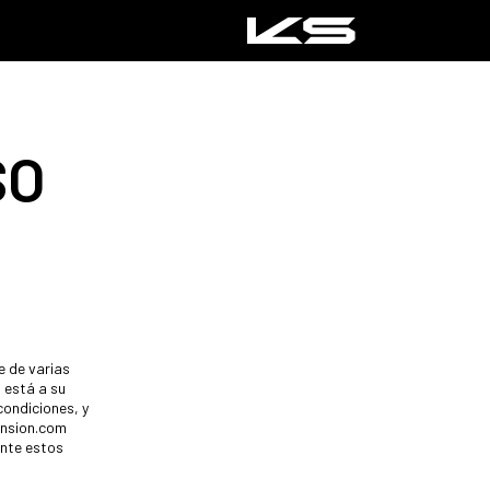
SO
 de varias
 está a su
condiciones, y
ension.com
ente estos