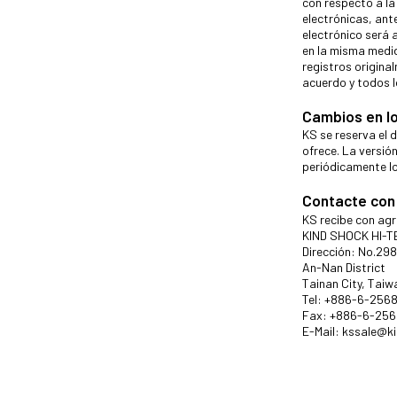
con respecto a la
electrónicas, ant
electrónico será 
en la misma medid
registros origina
acuerdo y todos l
Cambios en l
KS se reserva el 
ofrece. La versió
periódicamente lo
Contacte con
KS recibe con ag
KIND SHOCK HI-TE
Dirección: No.29
An-Nan District
Tainan City, Taiw
Tel: +886-6-256
Fax: +886-6-25
E-Mail:
kssale@k