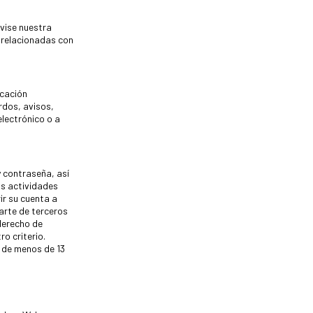
evise nuestra
s relacionadas con
icación
rdos, avisos,
lectrónico o a
y contraseña, así
as actividades
ir su cuenta a
arte de terceros
 derecho de
ro criterio.
s de menos de 13