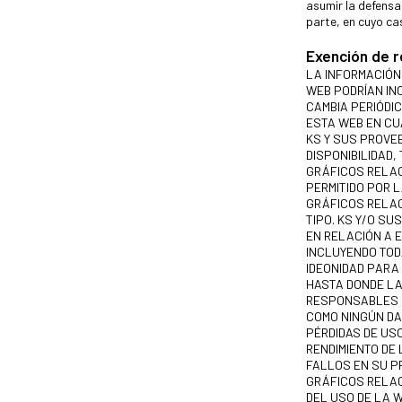
asumir la defensa
parte, en cuyo ca
Exención de 
LA INFORMACIÓN
WEB PODRÍAN IN
CAMBIA PERIÓDI
ESTA WEB EN C
KS Y SUS PROVE
DISPONIBILIDAD,
GRÁFICOS RELAC
PERMITIDO POR 
GRÁFICOS RELAC
TIPO. KS Y/O S
EN RELACIÓN A 
INCLUYENDO TOD
IDEONIDAD PARA 
HASTA DONDE LA
RESPONSABLES DE
COMO NINGÚN DA
PÉRDIDAS DE US
RENDIMIENTO DE 
FALLOS EN SU P
GRÁFICOS RELAC
DEL USO DE LA W