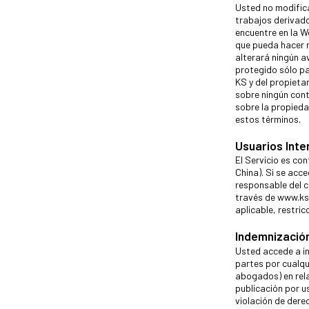
Usted no modifica
trabajos derivado
encuentre en la W
que pueda hacer n
alterará ningún a
protegido sólo pa
KS y del propieta
sobre ningún cont
sobre la propieda
estos términos.
Usuarios Inte
El Servicio es co
China). Si se acc
responsable del c
través de www.ksu
aplicable, restric
Indemnizació
Usted accede a in
partes por cualqu
abogados) en rela
publicación por u
violación de dere