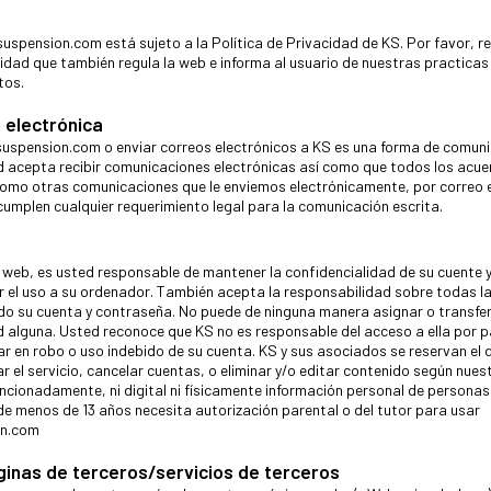
uspension.com está sujeto a la Política de Privacidad de KS. Por favor, r
cidad que también regula la web e informa al usuario de nuestras practica
tos.
 electrónica
suspension.com o enviar correos electrónicos a KS es una forma de comun
d acepta recibir comunicaciones electrónicas así como que todos los acue
como otras comunicaciones que le enviemos electrónicamente, por correo e
cumplen cualquier requerimiento legal para la comunicación escrita.
 web, es usted responsable de mantener la confidencialidad de su cuente 
r el uso a su ordenador. También acepta la responsabilidad sobre todas l
o su cuenta y contraseña. No puede de ninguna manera asignar o transfer
 alguna. Usted reconoce que KS no es responsable del acceso a ella por p
ar en robo o uso indebido de su cuenta. KS y sus asociados se reservan el
 el servicio, cancelar cuentas, o eliminar y/o editar contenido según nuest
ncionadamente, ni digital ni físicamente información personal de persona
de menos de 13 años necesita autorización parental o del tutor para usar
on.com
ginas de terceros/servicios de terceros