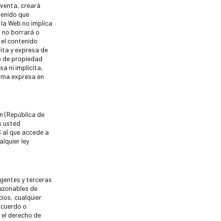
 venta, creará
tenido que
 la Web no implica
, no borrará o
 el contenido
rita y expresa de
o de propiedad
a ni implicita,
orma expresa en
n (República de
s usted
S al que accede a
lquier ley
agentes y terceras
razonables de
ios, cualquier
Acuerdo o
 el derecho de