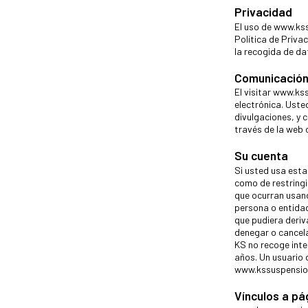
Privacidad
El uso de www.kss
Política de Priva
la recogida de da
Comunicación
El visitar www.ks
electrónica. Uste
divulgaciones, y 
través de la web 
Su cuenta
Si usted usa esta
como de restringi
que ocurran usand
persona o entidad
que pudiera deriv
denegar o cancelar
KS no recoge inte
años. Un usuario 
www.kssuspensi
Vínculos a pá