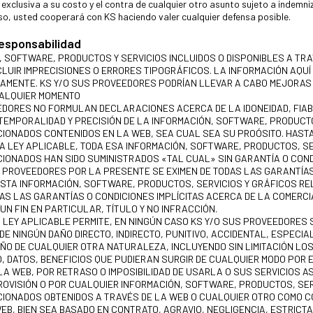
 exclusiva a su costo y el contra de cualquier otro asunto sujeto a indemni
so, usted cooperará con KS haciendo valer cualquier defensa posible.
responsabilidad
, SOFTWARE, PRODUCTOS Y SERVICIOS INCLUIDOS O DISPONIBLES A TRA
CLUIR IMPRECISIONES O ERRORES TIPOGRÁFICOS. LA INFORMACIÓN AQU
CAMENTE. KS Y/O SUS PROVEEDORES PODRÍAN LLEVAR A CABO MEJORAS
UALQUIER MOMENTO
EDORES NO FORMULAN DECLARACIONES ACERCA DE LA IDONEIDAD, FIABI
 TEMPORALIDAD Y PRECISIÓN DE LA INFORMACIÓN, SOFTWARE, PRODUCTO
IONADOS CONTENIDOS EN LA WEB, SEA CUAL SEA SU PROÓSITO. HASTA
LA LEY APLICABLE, TODA ESA INFORMACIÓN, SOFTWARE, PRODUCTOS, SE
IONADOS HAN SIDO SUMINISTRADOS «TAL CUAL» SIN GARANTÍA O COND
US PROVEEDORES POR LA PRESENTE SE EXIMEN DE TODAS LAS GARANTÍA
ESTA INFORMACIÓN, SOFTWARE, PRODUCTOS, SERVICIOS Y GRÁFICOS R
AS LAS GARANTÍAS O CONDICIONES IMPLÍCITAS ACERCA DE LA COMERCIA
UN FIN EN PARTICULAR, TÍTULO Y NO INFRACCIÓN.
 LEY APLICABLE PERMITE, EN NINGÚN CASO KS Y/O SUS PROVEEDORES
 NINGÚN DAÑO DIRECTO, INDIRECTO, PUNITIVO, ACCIDENTAL, ESPECIAL 
ÑO DE CUALQUIER OTRA NATURALEZA, INCLUYENDO SIN LIMITACIÓN LO
O, DATOS, BENEFICIOS QUE PUDIERAN SURGIR DE CUALQUIER MODO POR 
LA WEB, POR RETRASO O IMPOSIBILIDAD DE USARLA O SUS SERVICIOS A
ROVISIÓN O POR CUALQUIER INFORMACIÓN, SOFTWARE, PRODUCTOS, SER
IONADOS OBTENIDOS A TRAVÉS DE LA WEB O CUALQUIER OTRO COMO 
EB, BIEN SEA BASADO EN CONTRATO, AGRAVIO, NEGLIGENCIA, ESTRICT