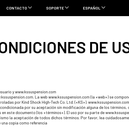
CONTACTO
SOPORTE
ESPAÑOL
ONDICIONES DE U
 usuario y www.kssuspension.com
.kssuspension.com. La web www.kssuspension.com (la «web») se compone
roladas por Kind Shock High-Tech Co. Ltd. («KS»). www.kssuspension.com
condicionada por su aceptación sin modificación alguna de los términos, 
s en este documento (los «términos»). El uso por su parte de www.kssusp
mismo la aceptación de todos dichos términos. Por favor, lea cuidadosam
e una copia como referencia