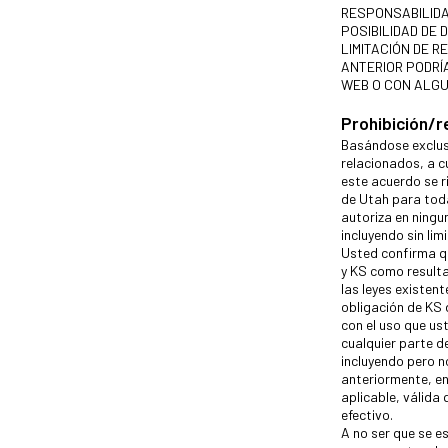
RESPONSABILIDA
POSIBILIDAD DE
LIMITACIÓN DE 
ANTERIOR PODRÍ
WEB O CON ALGU
Prohibición/
Basándose exclusi
relacionados, a c
este acuerdo se r
de Utah para toda
autoriza en ningu
incluyendo sin lim
Usted confirma qu
y KS como resulta
las leyes existen
obligación de KS 
con el uso que us
cualquier parte d
incluyendo pero n
anteriormente, en
aplicable, válida 
efectivo.
A no ser que se e