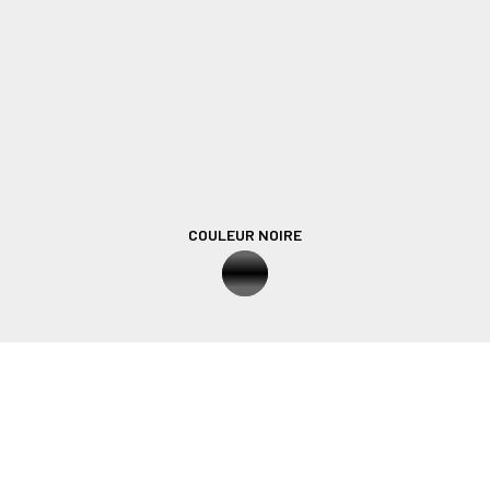
COULEUR NOIRE
Dites adieu aux bosses qui font mal aux os et b
cela grâce à son système de suspension à par