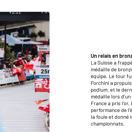
U
n relais
en
bronz
La Suisse a frappé
médaille de bronze
équipe. Le tour f
Forchini a propuls
podium, et le derni
médaille lors d’un
France a pris l’or, 
performance de l’é
la foule et donné 
championnats.