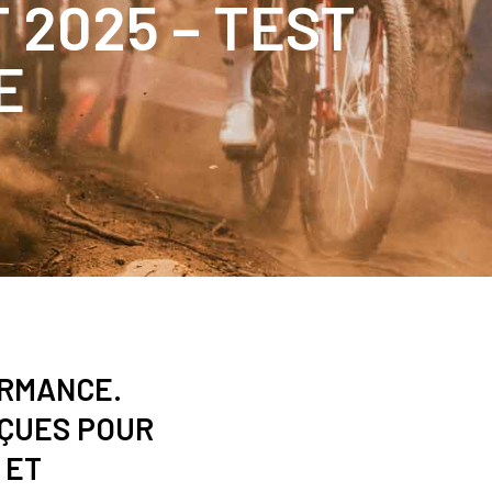
2025 – TEST
E
ORMANCE.
NÇUES POUR
 ET