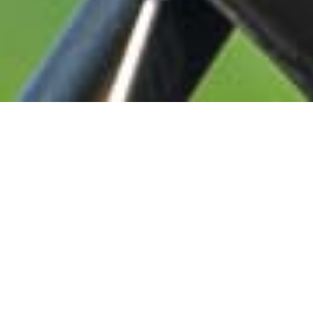
ENTDECKE, WIE DIE KS
CANTRELL
FEDERSATTELSTÜTZE JEDE
FAHRT IN DER STADT IN EIN
GESCHMEIDIGES UND
KOMFORTABLES ERLEBNIS