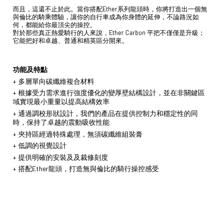
而且，這還不止於此。當你搭配Ether系列龍頭時，你將打造出一個無
與倫比的騎乘體驗，讓你的自行車成為你身體的延伸，不論路況如
何，都能給你最頂尖的操控。
對於那些真正熱愛騎行的人來說，Ether Carbon 平把不僅僅是升級；
它能把好和卓越、普通和精英區分開來。
功能及特點
多層單向碳纖維複合材料
根據受力需求進行強度優化的變厚壁結構設計，並在非關鍵區
域實現最小重量以提高結構效率
通過調校形狀設計，我們的產品在提供控制力和穩定性的同
時，保持了卓越的震動吸收性能
夾持區經過特殊處理，無須碳纖維組裝膏
低調的視覺設計
提供明確的安裝及及裁修刻度
搭配Ether龍頭，打造無與倫比的騎行操控感受