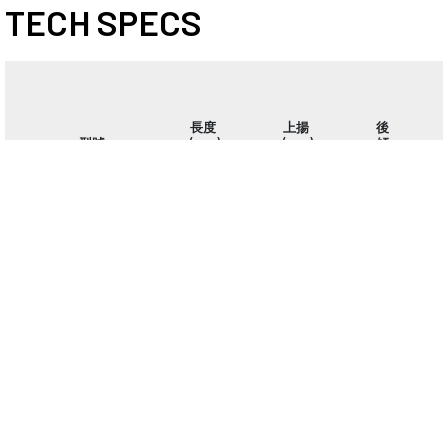
TECH SPECS
長度
上揚
後
型號
(mm)
(mm)
傾
ETHER
720
0
0°
CARBON
/
碳纖維
9°
平把
31,8
780
0
0°
/
9°
ETHER
720
0
0°
CARBON
/
碳纖維
9°
平把 35
780
0
0°
/
9°