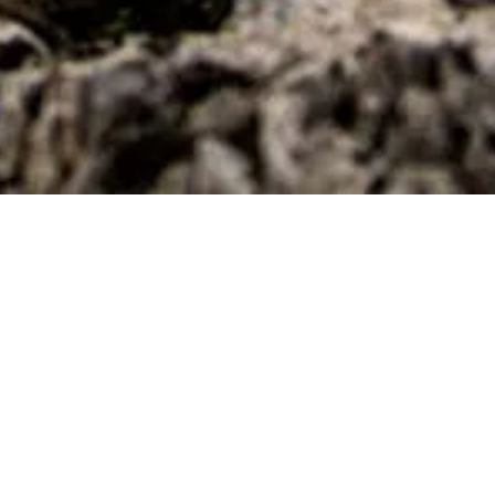
升降坐管
按把