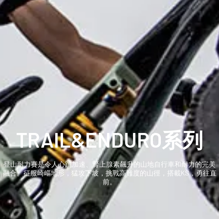
TRAIL&ENDURO系列
登山耐力賽是令人心跳加速、腎上腺素飆升的山地自行車和耐力的完美
融合。征服崎嶇地形，猛攻下坡，挑戰高難度的山徑，搭載KS，勇往直
前。