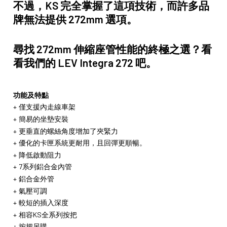
不過，KS 完全掌握了這項技術，而許多品
牌無法提供 272mm 選項。
尋找 272mm 伸縮座管性能的終極之選？看
看我們的 LEV Integra 272 吧。
功能及特點
僅支援內走線車架
簡易的坐墊安裝
更垂直的螺絲角度增加了夾緊力
優化的卡匣系統更耐用，且回彈更順暢。
降低啟動阻力
7系列鋁合金內管
鋁合金外管
氣壓可調
較短的插入深度
相容KS全系列按把
按把另購