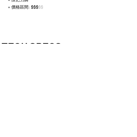
價格區間:
$
$
$
$
$
TECH SPECS
插入
管徑
行
長度
深度
(mm)
程
(mm)
(mm)
(
27,2
65
375
255
3
100
410
255
4
120
460
285
5